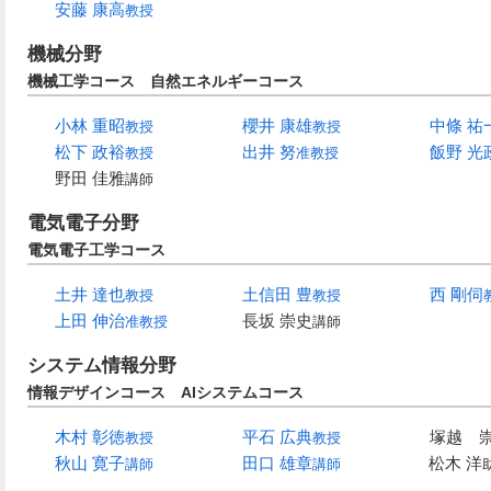
安藤 康高
教授
機械分野
機械工学コース 自然エネルギーコース
小林 重昭
櫻井 康雄
中條 祐
教授
教授
松下 政裕
出井 努
飯野 光
教授
准教授
野田 佳雅
講師
電気電子分野
電気電子工学コース
土井 達也
土信田 豊
西 剛伺
教授
教授
上田 伸治
長坂 崇史
准教授
講師
システム情報分野
情報デザインコース AIシステムコース
木村 彰徳
平石 広典
塚越 
教授
教授
秋山 寛子
田口 雄章
松木 洋
講師
講師