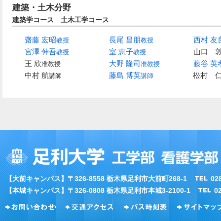
建築・土木分野
建築学コース 土木工学コース
齋藤 宏昭
長尾 昌朋
西村 友
教授
教授
宮澤 伸吾
室 恵子
山口 
教授
教授
王 欣
大野 隆司
藤谷 英
准教授
准教授
中村 航
藤島 博英
松村 
講師
講師
【大前キャンパス】〒326-8558 栃木県足利市大前町268-1
02
【本城キャンパス】〒326-0808 栃木県足利市本城3-2100-1
0
お問い合わせ
交通アクセス
バス時刻表
サイトマップ